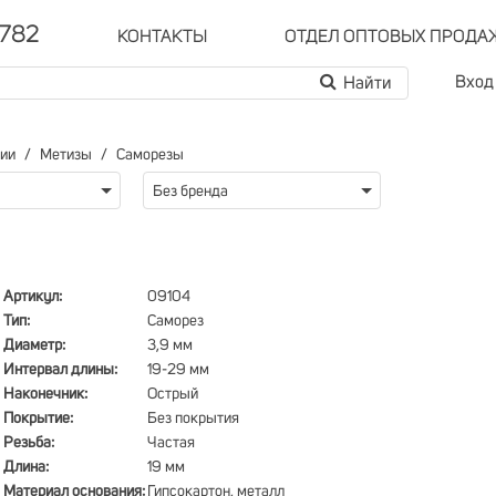
-782
КОНТАКТЫ
ОТДЕЛ ОПТОВЫХ ПРОДА
Вход
рии
Метизы
Саморезы
Без бренда
Артикул:
09104
Тип:
Саморез
Диаметр:
3,9 мм
Интервал длины:
19-29 мм
Наконечник:
Острый
Покрытие:
Без покрытия
Резьба:
Частая
Длина:
19 мм
Материал основания:
Гипсокартон, металл