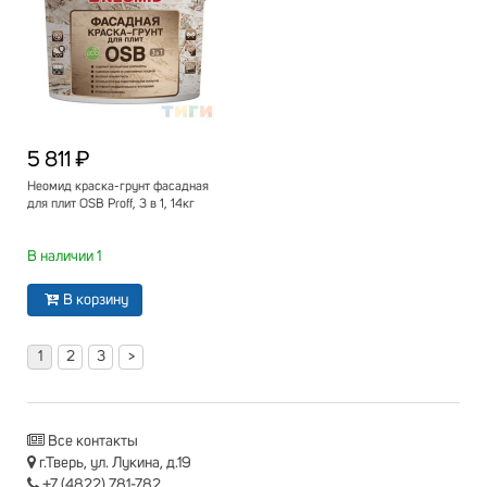
5 811 ₽
Неомид краска-грунт фасадная
для плит OSB Proff, 3 в 1, 14кг
В наличии 1
В корзину
1
2
3
>
Все контакты
г.Тверь, ул. Лукина, д.19
+7 (4822) 781-782