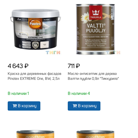
4 643 ₽
711 ₽
Краска для деревянных фасадов
Масло-антисептик для дерева
Pinotex EXTREME One, BW, 2,5л
Валтти пууёли 0,9л "Тиккурила"
В наличии 1
В наличии 4
В корзину
В корзину