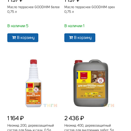
1 197 ₽
1 197 ₽
Масло террасное GOODHIM белое
Масло террасное GOODHIM орех
0,75 л
0,75 л
В наличии 5
В наличии 1
В корзину
В корзину
1 164 ₽
2 436 ₽
Неомид 200, деревозащитный
Неомид 400, деревозащитный
состав для бань и саун, 0,5л
состав для внутренних работ, 5л