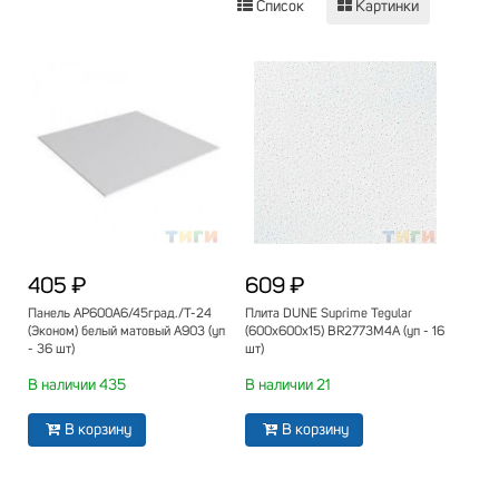
Список
Картинки
405 ₽
609 ₽
Панель АР600А6/45град./Т-24
Плита DUNE Suprime Tegular
(Эконом) белый матовый А903 (уп
(600х600х15) BR2773M4A (уп - 16
- 36 шт)
шт)
В наличии 435
В наличии 21
В корзину
В корзину