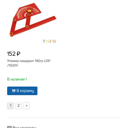
152 ₽
Угломер-квадрант 180гр USP
/19301/
В наличии 1
В корзину
1
2
>