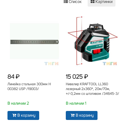
Список
Картинки
84 ₽
15 025 ₽
Линейка стальная 300мм Н
Нивелир KRAFTOOL LL360
00382 USP /19003/
лазерный 2х360*, 20м/70м,
+/-0,2мм со штативом /34645-3/
В наличии 2
В наличии 1
В корзину
В корзину