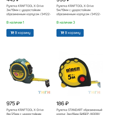
Рулетка KRAFTOOL X-Drive
Рулетка KRAFTOOL X-Drive
3м/19мм с ударостойким
5м/19мм с ударостойким
обрезиненным корпусом /34122-
обрезиненным корпусом /34122-
03-19_z02/
05-19_z02/
В наличии 1
В наличии 3
В корзину
В корзину
975 ₽
186 ₽
Рулетка KRAFTOOL X-Drive
Рулетка STANDART обрезиненный
8м/25мм с ударостойким
корпус 3мх16мм БИБЕР /40091/