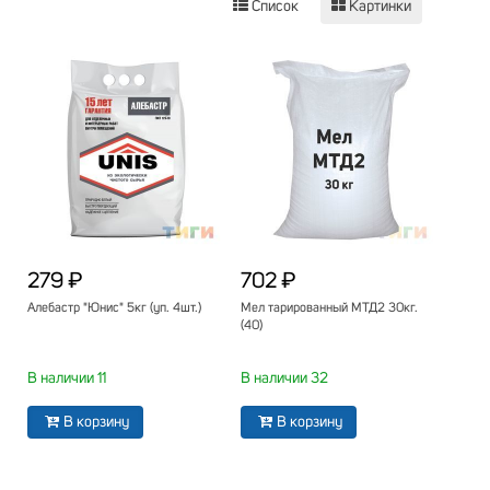
Список
Картинки
279 ₽
702 ₽
Алебастр "Юнис" 5кг (уп. 4шт.)
Мел тарированный МТД2 30кг.
(40)
В наличии 11
В наличии 32
В корзину
В корзину