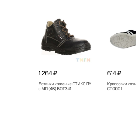
1 264 ₽
614 ₽
Ботинки кожаные СТИКС ПУ
Кроссовки кож
с МП (46) БОТ341
СПО001