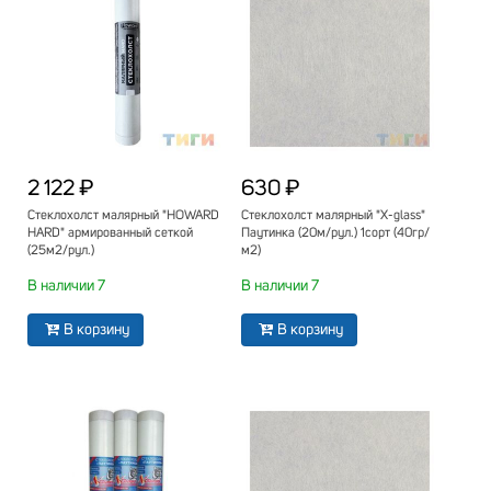
2 122 ₽
630 ₽
Стеклохолст малярный "HOWARD
Стеклохолст малярный "X-glass"
HARD" армированный сеткой
Паутинка (20м/рул.) 1сорт (40гр/
(25м2/рул.)
м2)
В наличии 7
В наличии 7
В корзину
В корзину