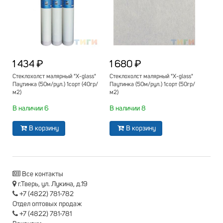
1 434 ₽
1 680 ₽
Стеклохолст малярный "X-glass"
Стеклохолст малярный "X-glass"
Паутинка (50м/рул.) 1сорт (40гр/
Паутинка (50м/рул.) 1сорт (50гр/
м2)
м2)
В наличии 6
В наличии 8
В корзину
В корзину
Все контакты
г.Тверь, ул. Лукина, д.19
+7 (4822) 781-782
Отдел оптовых продаж
+7 (4822) 781-781