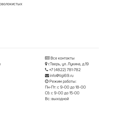
соволокистых
Все контакты
я
г.Тверь, ул. Лукина, д.19
+7 (4822) 781-782
info@tigi69.ru
Режим работы:
Пн-Пт: с 9-00 до 18-00
Сб: с 9-00 до 15-00
Вс: выходной