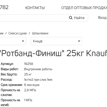
-782
КОНТАКТЫ
ОТДЕЛ ОПТОВЫХ ПРОДА
Вход
рии
Смеси сухие
Шпаклевки
Кнауф
 "Ротбанд-Финиш" 25кг Kn
Артикул:
19258
Виды работ:
Внутренние работы
Вес брутто:
25 кг
Расход:
1кг/м2 при слое 1мм
Срок хранения:
6 месяцев
Прочность на
2,8 МПа
сжатие:
Прочность на
1 МПа
изгиб: