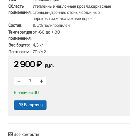
Область
Утепленные наклонные кровли,каркасные
применения:
стены,внутренние стены,чердачные
перекрытия,межэтажные перек.
Состав:
100% полипропилен
Температура
от -60 до + 80
применения:
Вес брутто:
4,3 кг
Плотность:
70г/м2
2 900 ₽
рул.
В наличии 30
В корзину
Все контакты