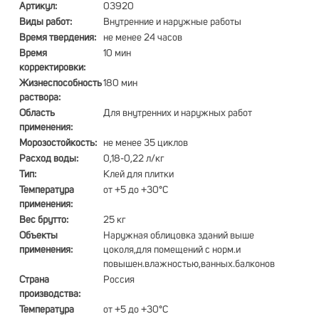
Артикул:
03920
Виды работ:
Внутренние и наружные работы
Время твердения:
не менее 24 часов
Время
10 мин
корректировки:
Жизнеспособность
180 мин
раствора:
Область
Для внутренних и наружных работ
применения:
Морозостойкость:
не менее 35 циклов
Расход воды:
0,18-0,22 л/кг
Тип:
Клей для плитки
Температура
от +5 до +30°С
применения:
Вес брутто:
25 кг
Объекты
Наружная облицовка зданий выше
применения:
цоколя,для помещений с норм.и
повышен.влажностью,ванных.балконов
Страна
Россия
производства:
Температура
от +5 до +30°С