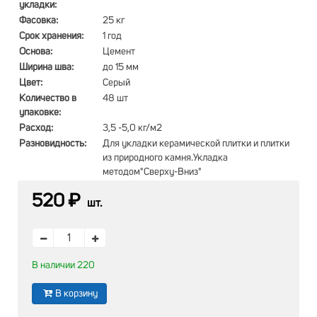
укладки:
Фасовка:
25 кг
Срок хранения:
1 год
Основа:
Цемент
Ширина шва:
до 15 мм
Цвет:
Серый
Количество в
48 шт
упаковке:
Расход:
3,5 -5,0 кг/м2
Разновидность:
Для укладки керамической плитки и плитки
из природного камня.Укладка
методом"Сверху-Вниз"
520 ₽
шт.
В наличии 220
В корзину