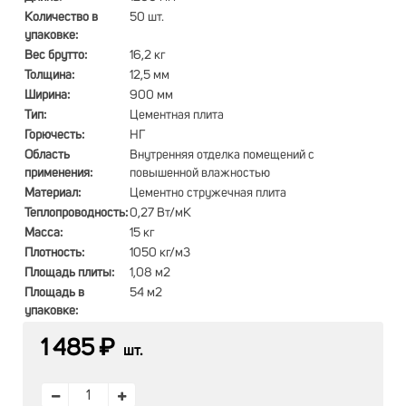
Количество в
50 шт.
упаковке:
Вес брутто:
16,2 кг
Толщина:
12,5 мм
Ширина:
900 мм
Тип:
Цементная плита
Горючесть:
НГ
Область
Внутренняя отделка помещений с
применения:
повышенной влажностью
Материал:
Цементно стружечная плита
Теплопроводность:
0,27 Вт/мК
Масса:
15 кг
Плотность:
1050 кг/м3
Площадь плиты:
1,08 м2
Площадь в
54 м2
упаковке:
1 485 ₽
шт.