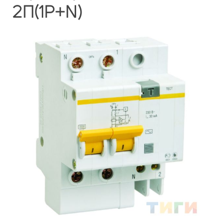
2П(1Р+N)