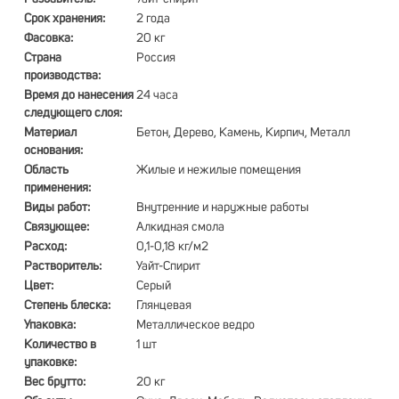
Срок хранения:
2 года
Фасовка:
20 кг
Страна
Россия
производства:
Время до нанесения
24 часа
следующего слоя:
Материал
Бетон, Дерево, Камень, Кирпич, Металл
основания:
Область
Жилые и нежилые помещения
применения:
Виды работ:
Внутренние и наружные работы
Связующее:
Алкидная смола
Расход:
0,1-0,18 кг/м2
Растворитель:
Уайт-Спирит
Цвет:
Серый
Степень блеска:
Глянцевая
Упаковка:
Металлическое ведро
Количество в
1 шт
упаковке:
Вес брутто:
20 кг