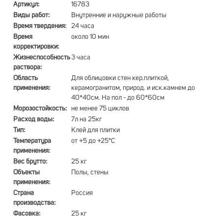
Артикул:
16783
Виды работ:
Внутренние и наружные работы
Время твердения:
24 часа
Время
около 10 мин
корректировки:
Жизнеспособность
3 часа
раствора:
Область
Для облицовки стен кер.плиткой,
применения:
керамогранитом, природ. и иск.камнем до
40*40см. На пол - до 60*60см
Морозостойкость:
не менее 75 циклов
Расход воды:
7л на 25кг
Тип:
Клей для плитки
Температура
от +5 до +25°С
применения:
Вес брутто:
25 кг
Объекты
Полы, стены
применения:
Страна
Россия
производства:
Фасовка:
25 кг