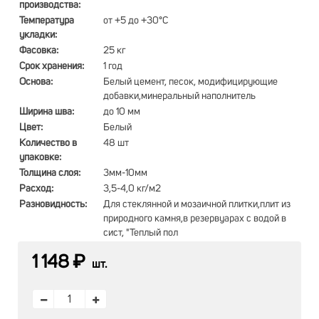
производства:
Температура
от +5 до +30°С
укладки:
Фасовка:
25 кг
Срок хранения:
1 год
Основа:
Белый цемент, песок, модифицирующие
добавки,минеральный наполнитель
Ширина шва:
до 10 мм
Цвет:
Белый
Количество в
48 шт
упаковке:
Толщина слоя:
3мм-10мм
Расход:
3,5-4,0 кг/м2
Разновидность:
Для стеклянной и мозаичной плитки,плит из
природного камня,в резервуарах с водой в
сист, "Теплый пол
1 148 ₽
шт.