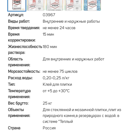
Артикул:
03967
Виды работ:
Внутренние и наружные работы
Время твердения:
не менее 24 часов
Время
15 мин
корректировки:
Жизнеспособность
180 мин
раствора:
Область
Для внутренних и наружных работ
применения:
Морозостойкость:
не менее 75 циклов
Расход воды:
0,20-0,25 л/кг
Тип:
Клей для плитки
Температура
от +5 до +30°С
применения:
Вес брутто:
25 кг
Объекты
Для стеклянной и мозаичной плитки.,плит из
применения:
природного камня,в резервуарах с водой. в
системе "Теплый
Страна
Россия