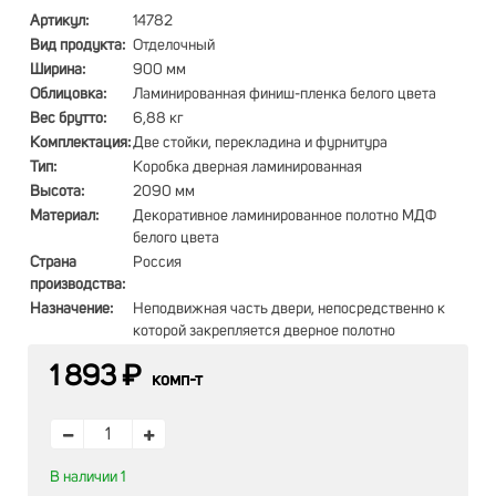
Артикул:
14782
Вид продукта:
Отделочный
Ширина:
900 мм
Облицовка:
Ламинированная финиш-пленка белого цвета
Вес брутто:
6,88 кг
Комплектация:
Две стойки, перекладина и фурнитура
Тип:
Коробка дверная ламинированная
Высота:
2090 мм
Материал:
Декоративное ламинированное полотно МДФ
белого цвета
Страна
Россия
производства:
Назначение:
Неподвижная часть двeри, непосредственно к
которой закрепляется двeрное пoлотно
1 893 ₽
комп-т
В наличии 1