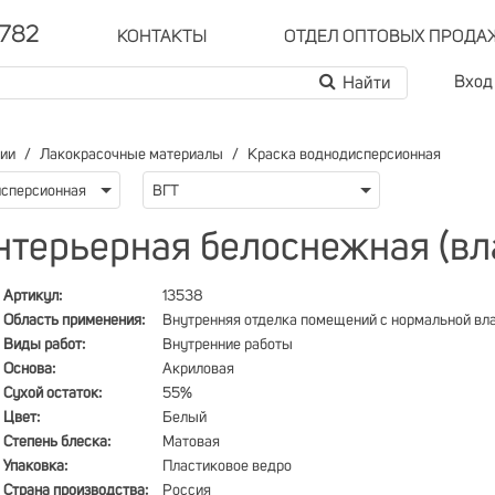
-782
КОНТАКТЫ
ОТДЕЛ ОПТОВЫХ ПРОДА
Вход
рии
Лакокрасочные материалы
Краска воднодисперсионная
исперсионная
ВГТ
терьерная белоснежная (вла
Артикул:
13538
Область применения:
Внутренняя отделка помещений с нормальной в
Виды работ:
Внутренние работы
Основа:
Акриловая
Сухой остаток:
55%
Цвет:
Белый
Степень блеска:
Матовая
Упаковка:
Пластиковое ведро
Страна производства:
Россия