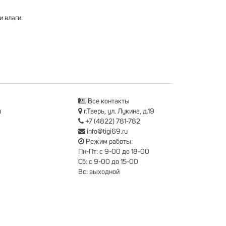
и влаги.
Все контакты
я
г.Тверь, ул. Лукина, д.19
+7 (4822) 781-782
info@tigi69.ru
Режим работы:
Пн-Пт: с 9-00 до 18-00
Сб: с 9-00 до 15-00
Вс: выходной