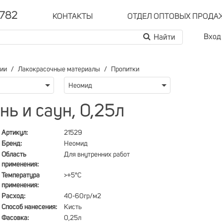
-782
КОНТАКТЫ
ОТДЕЛ ОПТОВЫХ ПРОДА
Вход
рии
Лакокрасочные материалы
Пропитки
Неомид
ь и саун, 0,25л
Артикул:
21529
Бренд:
Неомид
Область
Для внутренних работ
применения:
Температура
>+5°C
применения:
Расход:
40-60гр/м2
Способ нанесения:
Кисть
Фасовка:
0,25л