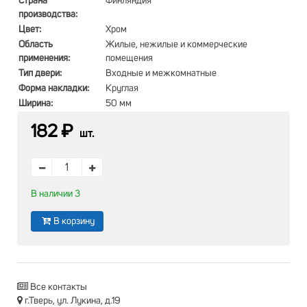
Страна
Финляндия
производства:
Цвет:
Хром
Область
Жилые, нежилые и коммерческие
применения:
помещения
Тип двери:
Входные и межкомнатные
Форма накладки:
Круглая
Ширина:
50 мм
182 ₽
шт.
В наличии 3
В корзину
Все контакты
г.Тверь, ул. Лукина, д.19