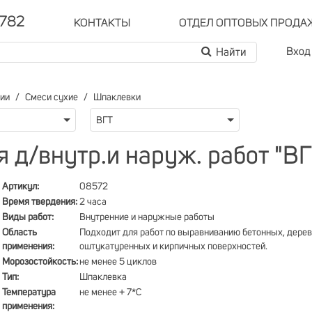
-782
КОНТАКТЫ
ОТДЕЛ ОПТОВЫХ ПРОДА
Вход
рии
Смеси сухие
Шпаклевки
ВГТ
д/внутр.и наруж. работ "ВГ
Артикул:
08572
Время твердения:
2 часа
Виды работ:
Внутренние и наружные работы
Область
Подходит для работ по выравниванию бетонных, дере
применения:
оштукатуренных и кирпичных поверхностей.
Морозостойкость:
не менее 5 циклов
Тип:
Шпаклевка
Температура
не менее + 7*С
применения: