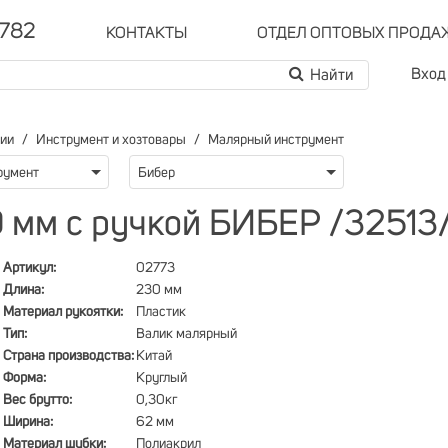
-782
КОНТАКТЫ
ОТДЕЛ ОПТОВЫХ ПРОДА
Вход
рии
Инструмент и хозтовары
Малярный инструмент
румент
Бибер
 мм с ручкой БИБЕР /32513
Артикул:
02773
Длина:
230 мм
Материал рукоятки:
Пластик
Тип:
Валик малярный
Страна производства:
Китай
Форма:
Круглый
Вес брутто:
0,30кг
Ширина:
62 мм
Материал шубки:
Полиакрил