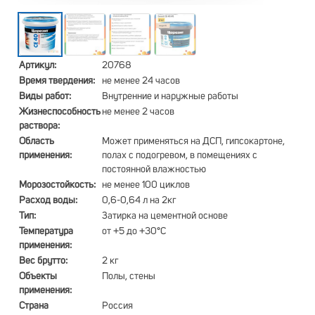
Артикул:
20768
Время твердения:
не менее 24 часов
Виды работ:
Внутренние и наружные работы
Жизнеспособность
не менее 2 часов
раствора:
Область
Может применяться на ДСП, гипсокартоне,
применения:
полах с подогревом, в помещениях с
постоянной влажностью
Морозостойкость:
не менее 100 циклов
Расход воды:
0,6-0,64 л на 2кг
Тип:
Затирка на цементной основе
Температура
от +5 до +30°С
применения:
Вес брутто:
2 кг
Объекты
Полы, стены
применения:
Страна
Россия