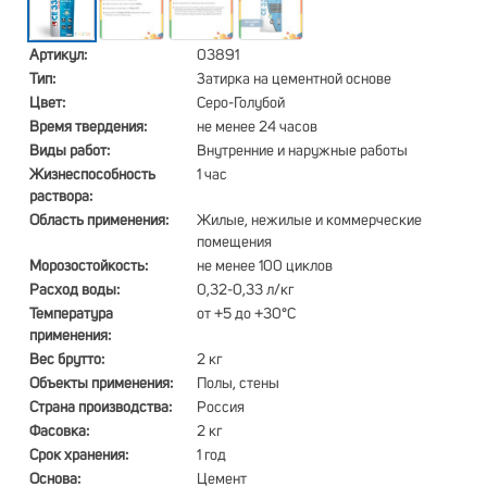
Артикул:
03891
Тип:
Затирка на цементной основе
Цвет:
Серо-Голубой
Время твердения:
не менее 24 часов
Виды работ:
Внутренние и наружные работы
Жизнеспособность
1 час
раствора:
Область применения:
Жилые, нежилые и коммерческие
помещения
Морозостойкость:
не менее 100 циклов
Расход воды:
0,32-0,33 л/кг
Температура
от +5 до +30°С
применения:
Вес брутто:
2 кг
Объекты применения:
Полы, стены
Страна производства:
Россия
Фасовка:
2 кг
Срок хранения:
1 год
Основа:
Цемент