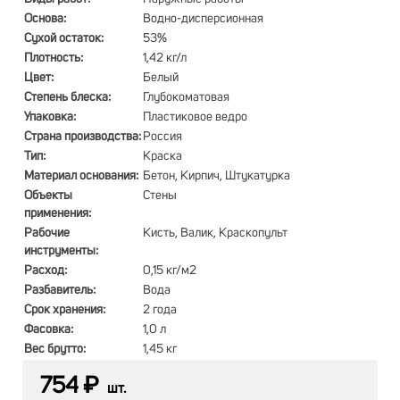
Основа:
Водно-дисперсионная
Сухой остаток:
53%
Плотность:
1,42 кг/л
Цвет:
Белый
Степень блеска:
Глубокоматовая
Упаковка:
Пластиковое ведро
Страна производства:
Россия
Тип:
Краска
Материал основания:
Бетон, Кирпич, Штукатурка
Объекты
Стены
применения:
Рабочие
Кисть, Валик, Краскопульт
инструменты:
Расход:
0,15 кг/м2
Разбавитель:
Вода
Срок хранения:
2 года
Фасовка:
1,0 л
Вес брутто:
1,45 кг
754 ₽
шт.