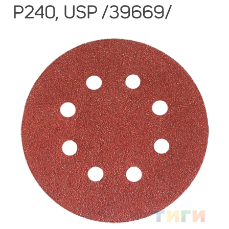
Р240, USP /39669/